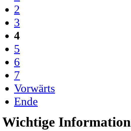
2
3
4
5
6
7
Vorwärts
Ende
Wichtige Informatio