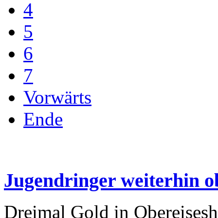
4
5
6
7
Vorwärts
Ende
Jugendringer weiterhin o
Dreimal Gold in Obereises