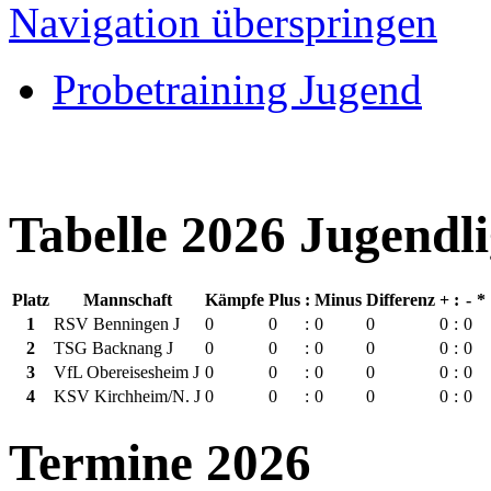
Navigation überspringen
Probetraining Jugend
Tabelle 2026 Jugendl
Platz
Mannschaft
Kämpfe
Plus
:
Minus
Differenz
+
:
-
*
1
RSV Benningen J
0
0
:
0
0
0
:
0
2
TSG Backnang J
0
0
:
0
0
0
:
0
3
VfL Obereisesheim J
0
0
:
0
0
0
:
0
4
KSV Kirchheim/N. J
0
0
:
0
0
0
:
0
Termine 2026