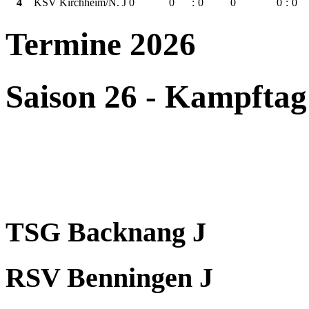
4
KSV Kirchheim/N. J
0
0
:
0
0
0
:
0
Termine 2026
Saison 26 - Kampftag
TSG Backnang J
RSV Benningen J